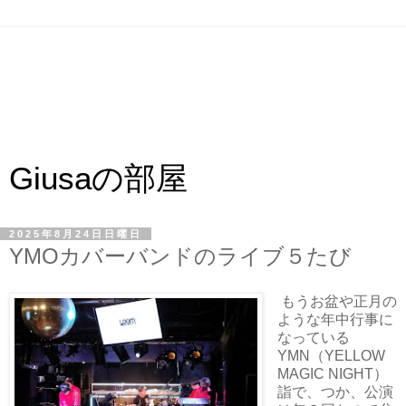
Giusaの部屋
2025年8月24日日曜日
YMOカバーバンドのライブ５たび
もうお盆や正月の
ような年中行事に
なっている
YMN（YELLOW
MAGIC NIGHT）
詣で、つか、公演