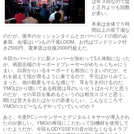
は年３回なので盆
と正月よりも回数
が多い。
本来は全体で５時
間以上の長丁場な
のだが、後半のセッションタイムとカバーバンドの部のみ
参加、会場はいつもの千葉LOOM、お代はワンドリンク付
き2500円、電車賃は往復2000円超えだ。
今回カバーバンドに新メンバーが加わって5人体制になった
が、画面左端のキーボードプレーヤーがめちゃくちゃにう
まい、以前からいるキーボードも相当にうまいのだが、そ
れを超えて指が滑るように奏でるので、手元ばかりみてし
まった。他の観衆もそんな感じで、耳を引き付けるのだ。
YMOばかり聴いてある程度は耳のいいヒトばかりだと思う
のだが、その耳目を集めるというのは相当スゴイと思う。
聞けば音大を出たばかりの若者らしい、こんなところで
YMOのコピーなんぞやっていていいのか？
あと、今更PCシーケンサーとデジタルミキサーが導入され
たのが新しい。YMOの再現にこだわって旧機材を使用して
いたようだが、今回もODYSSEYの音が出なくなるトラブ