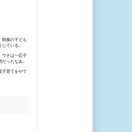
、制服の子ども
りしている。
、ウチは一応子
間だったなあ。
度子育てをやて