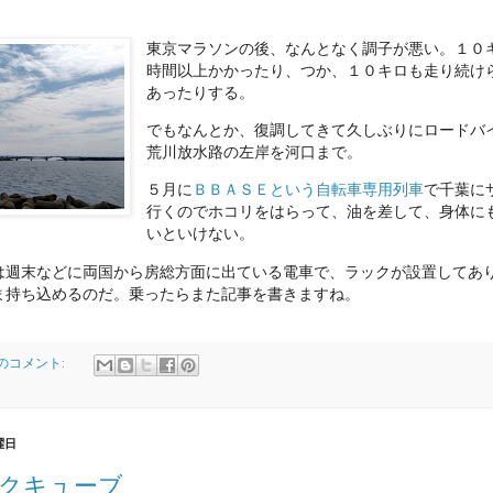
東京マラソンの後、なんとなく調子が悪い。１０
時間以上かかったり、つか、１０キロも走り続け
あったりする。
でもなんとか、復調してきて久しぶりにロードバ
荒川放水路の左岸を河口まで。
５月に
ＢＢＡＳＥという自転車専用列車
で千葉に
行くのでホコリをはらって、油を差して、身体に
いといけない。
は週末などに両国から房総方面に出ている電車で、ラックが設置してあ
ま持ち込めるのだ。乗ったらまた記事を書きますね。
件のコメント:
曜日
クキューブ