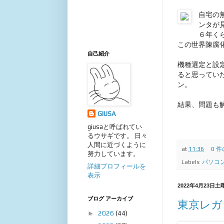
自宅の
ンタが
６年く
この世界陳腐
自己紹介
機種選定と設
ると思ってい
ン。
結果、問題も解
GIUSA
giusaと呼ばれてい
るウサギです。 日々
人間に近づくように
at
11:36
0 
努力しています。
Labels:
パソコン
詳細プロフィールを
表示
2022年4月23日土
ブログ アーカイブ
東京レガ
►
2026
(44)