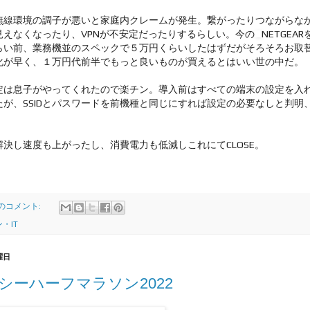
無線環境の調子が悪いと家庭内クレームが発生。繋がったりつながらな
見えなくなったり、VPNが不安定だったりするらしい。今の
NETGEA
らい前、業務機並のスペックで５万円くらいしたはずだがそろそろお取
化が早く、１万円代前半でもっと良いものが買えるとはいい世の中だ。
定は息子がやってくれたので楽チン。導入前はすべての端末の設定を入
たが、SSIDとパスワードを前機種と同じにすれば設定の必要なしと判明
決し速度も上がったし、消費電力も低減しこれにてCLOSE。
件のコメント:
・IT
曜日
シーハーフマラソン2022