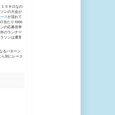
と１０キロなの
ラソンの大会が
ュース
が流れて
ロ当たり1000
ソンの応募倍率
選外のランナー
マラソンは通常
なるパターン
なら別にレース