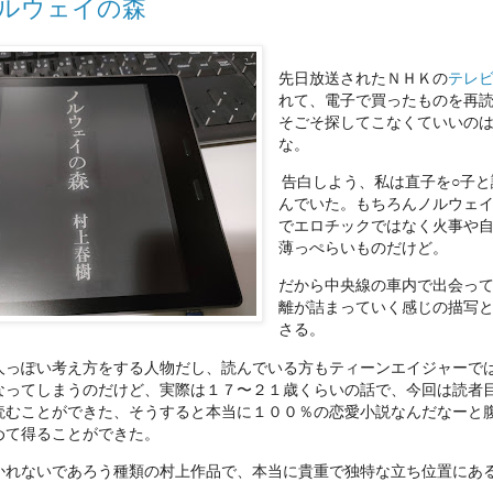
ルウェイの森
先日放送されたＮＨＫの
テレ
れて、電子で買ったものを再
そごそ探してこなくていいの
な。
告白しよう、私は直子を○子と
んでいた。もちろんノルウェ
でエロチックではなく火事や
薄っぺらいものだけど。
だから中央線の車内で出会っ
離が詰まっていく感じの描写
さる。
人っぽい考え方をする人物だし、読んでいる方もティーンエイジャーで
なってしまうのだけど、実際は１７〜２１歳くらいの話で、今回は読者
読むことができた、そうすると本当に１００％の恋愛小説なんだなーと
めて得ることができた。
かれないであろう種類の村上作品で、本当に貴重で独特な立ち位置にあ