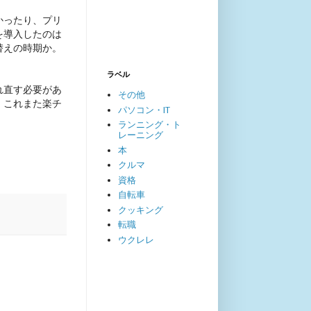
かったり、プリ
Rを導入したのは
替えの時期か。
ラベル
れ直す必要があ
その他
、これまた楽チ
パソコン・IT
ランニング・ト
レーニング
本
クルマ
資格
自転車
クッキング
転職
ウクレレ