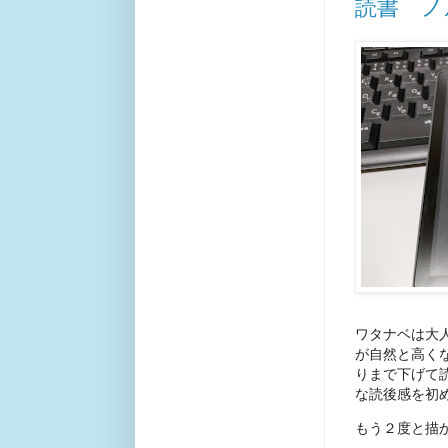
読書 ノ
ワタナベは大
が自然と高く
りまで下げて
な読後感を初
もう２度と描