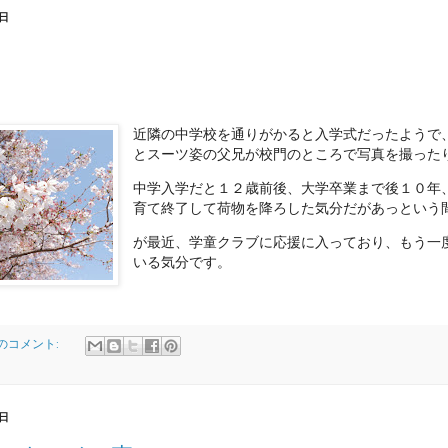
日
近隣の中学校を通りがかると入学式だったようで
とスーツ姿の父兄が校門のところで写真を撮った
中学入学だと１２歳前後、大学卒業まで後１０年
育て終了して荷物を降ろした気分だがあっという
が最近、学童クラブに応援に入っており、もう一
いる気分です。
件のコメント:
日