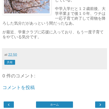
している。
中学入学だと１２歳前後、大
学卒業まで後１０年、ウチは
一応子育て終了して荷物を降
ろした気分だがあっという間だったなあ。
が最近、学童クラブに応援に入っており、もう一度子育て
をやている気分です。
at
22:50
共有
0 件のコメント:
コメントを投稿
‹
›
ホーム