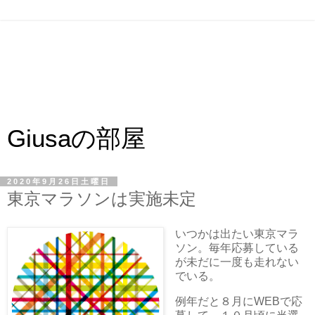
Giusaの部屋
2020年9月26日土曜日
東京マラソンは実施未定
いつかは出たい東京マラ
ソン。毎年応募している
が未だに一度も走れない
でいる。
例年だと８月にWEBで応