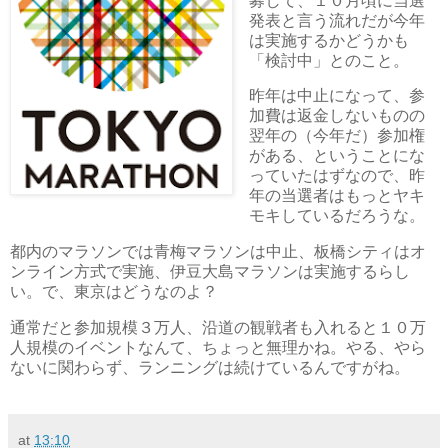
募して、１０月頃に当選
発表と言う流れだが今年
は実施するかどうかも
「検討中」とのこと。
昨年は中止になって、参
加費は返金しないものの
翌年の（今年だ）参加権
がある、ということにな
っていたはずなので、昨
年の当選者はもっとヤキ
モキしているだろうな。
都内のマラソンでは青梅マラソンは中止、板橋シティはオ
ンライン方式で実施、伊豆大島マラソンは実施するらし
い。で、東京はどうなのよ？
通常だと参加規模３万人、沿道の観戦者も入れると１０万
人規模のイベントなんて、ちょっと無理かね。やる、やら
ないに関わらず、ランニングは続けているんですがね。
at
13:10