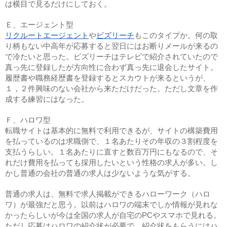
は横目で見るだけにしておく。
Ｅ、エージェント型
リクルートエージェント
や
ビズリーチ
もこのタイプか。何の取
り柄もない中高年が応募すると翌日にはお断りメールが来るの
で冷たいと思った。ビズリーチはテレビで紹介されていたので
真っ先に登録したが方向性に合わず真っ先に退会したサイト。
履歴書や職務経歴書を登録するとスカウトが来るというが、
１，２件興味のない会社から来ただけだった。ただし文章を作
成する練習にはなった。
Ｆ、ハロワ型
転職サイトは基本的に無料で利用できるが、サイトの構築費用
を払っているのは求職側で、１名あたりその年収の３割程度を
支払うらしい。１名あたりに直すと数百万円にもなるので、そ
れだけ費用を払っても採用したいという性格の求人が多い。し
かし普通の会社の普通の求人は少ないような気がする。
普通の求人は、無料で求人掲載ができるハローワーク（ハロ
ワ）が最強だと思う。以前はハロワの端末でしか情報が見れな
かったらしいが今は全国の求人が自宅のPCやスマホで見れる。
ただし応募はハロワの紹介状が必要で、紹介状をもらうにはハ