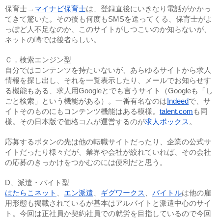
保育士→
マイナビ保育士
は、登録直後にいきなり電話がかかっ
てきて驚いた。その後も何度もSMSを送ってくる、保育士がよ
っぽど人不足なのか、このサイトがしつこいのか知らないが、
ネットの噂では後者らしい。
Ｃ，検索エンジン型
自分ではコンテンツを持たいないが、あらゆるサイトから求人
情報を探し出し、それを一覧表示したり、メールでお知らせす
る機能もある、求人用Googleとでも言うサイト（Googleも「し
ごと検索」という機能がある）。一番有名なのは
Indeed
で、サ
イトそのものにもコンテンツ機能はある模様。
talent.com
も同
様。その日本版で価格コムが運営するのが
求人ボックス
。
応募するボタンの先は他の転職サイトだったり、企業の公式サ
イトだったり様々だが、業界や会社が絞れていれば、その会社
の応募のきっかけをつかむのには便利だと思う。
D、派遣・バイト型
はたらこネット
、
エン派遣
、
ギグワークス
、
バイトル
は他の雇
用形態も掲載されているが基本はアルバイトと派遣中心のサイ
ト。今回は正社員か契約社員での就労を目指しているので今回