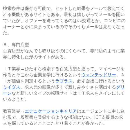
検索条件は保存も可能で、ヒットした結果をメールで教えてく
れる機能があるサイトもある。最初は嬉しがってメールを開い
ていたが、オファーを送ってくるのは○○交通とか、コンビニの
オーナーとかに決まっているのでそのうちメールは見なくなっ
た。
Ｂ、専門店型
百貨店型がなんでも取り扱うのにくらべて、専門店のように業
界に特化した形のサイトがある。
ＩＴ業界→ひたすら検索する百貨店型と違って、マイページを
作るとそこから企業見学に行けるという
ウォンテッドリー
、Ａ
Ｉが価値を判定するという
ラプラス
、必ず面接に行けるという
ミイダス
、求人元の画像が多くて親しみやすさを演出する
グリ
ーン
など新しいタイプの転職サイトはＩＴ求人をメインにして
いるようだ。
教育業界→
エデュケーションキャリア
はエージェントに申し込
む形で、履歴書を登録するような機能はない。ICT支援員の求
人を探しているとここにたどり着くことが多かった。