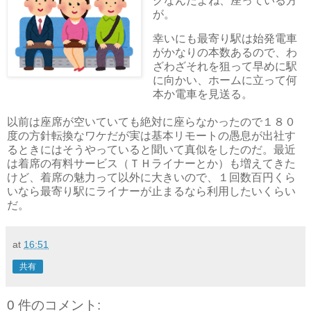
クなんだよね、座っている方
が。
幸いにも最寄り駅は始発電車
がかなりの本数あるので、わ
ざわざそれを狙って早めに駅
に向かい、ホームに立って何
本か電車を見送る。
以前は座席が空いていても絶対に座らなかったので１８０
度の方針転換なワケだが実は基本リモートの愚息が出社す
るときにはそうやっていると聞いて真似をしたのだ。最近
は着席の有料サービス（ＴＨライナーとか）も増えてきた
けど、着席の魅力って以外に大きいので、１回数百円くら
いなら最寄り駅にライナーが止まるなら利用したいくらい
だ。
at
16:51
共有
0 件のコメント: