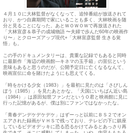
４月１０に大林監督がなくなって、追悼番組が放送されて
おり、かつ自粛期間で家にいることも多く、大林映画を随
分と見ることになった。あとＷＯＷＯＷで再放送された
「大林宣彦＆恭子の成城物語 〜夫婦で歩んだ60年の映画作
り〜」とクローズアップ現代+「大林宣彦監督 生きる覚
悟」も。
この手のドキュメンタリーは、貴重な記録でもあると同時
に最新作「海辺の映画館―キネマの玉手箱」の宣伝という
意味もあると思うのだが、公開予定日に亡くなるなんて、
映画宣伝に命を賭けたようにも思えてくる。
「時をかける少女（1983）」を最初に見たのは「さびしん
ぼう（1985）」を見たあとかな。「天国にいちばん近い島
（1984）」は原田知世ファンだというＯ君と映画館に見に
行った記憶があるが、僕は別にファンではなかったな。
「青春デンデケデケデケ」はずーっと以前にＢＳ２でオン
エアされた録画がＶＨＳで残っており、テレビの下に鎮座
しているビデオデッキに恐る恐るかけてみるとあっさり再
生できて、そこに感動してしまった、いや、内容ももちろ