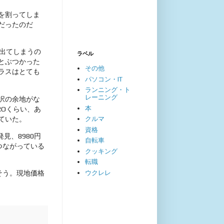
を割ってしま
だったのだ
出てしまうの
ラベル
とぶつかった
その他
ラスはとても
パソコン・IT
ランニング・ト
レーニング
択の余地がな
本
ROくらい、あ
ていた。
クルマ
資格
見、8980円
自転車
つながっている
クッキング
転職
ウクレレ
そう。現地価格