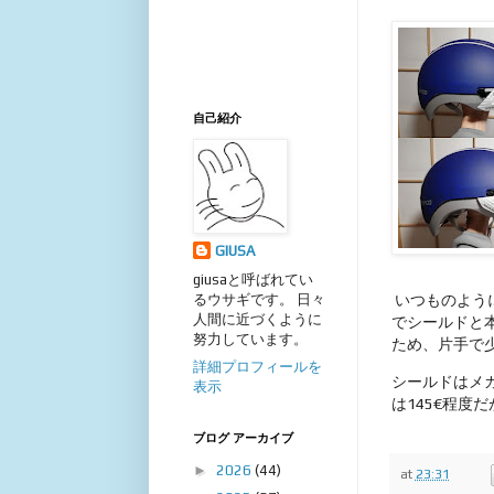
自己紹介
GIUSA
giusaと呼ばれてい
いつものように
るウサギです。 日々
人間に近づくように
でシールドと
努力しています。
ため、片手で
詳細プロフィールを
シールドはメ
表示
は145€程
ブログ アーカイブ
►
2026
(44)
at
23:31