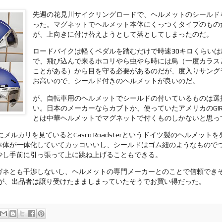
先週の花見川サイクリングロードで、ヘルメットのシールド
った。マグネットでヘルメット本体にくっつくタイプのもの
が、上向きに付け替えようとして落としてしまったのだ。
ロードバイクは軽くペダルを踏むだけで時速30キロくらいは
で、飛び込んで来るホコリやら虫やら時には鳥（一度カラス
ことがある）から目を守る必要があるのだが、度入りサング
お高いので、シールド付きのヘルメットが良いのだ。
が、自転車用のヘルメットでシールドの付いているものは選
い。日本のメーカーならカブトか、使っていたアメリカのGI
とは中華ヘルメットでマグネットで付くものしかないと思っ
メルカリを見ているとCasco Roadsterというドイツ製のヘルメットを発
本体が一体化していてカッコいいし、シールドはゴム紐のようなもので
少し手前に引っ張って上に跳ね上げることもできる。
ガネとも干渉しないし、ヘルメットの専門メーカーとのことで信頼でき
度だが、出品者は譲り受けたまましまっていたそうでお買い得だった。