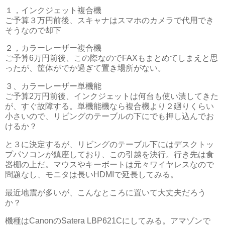
１，インクジェット複合機
ご予算３万円前後、スキャナはスマホのカメラで代用でき
そうなので却下
２，カラーレーザー複合機
ご予算6万円前後、この際なのでFAXもまとめてしまえと思
ったが、筐体がでか過ぎて置き場所がない。
３、カラーレーザー単機能
ご予算2万円前後、インクジェットは何台も使い潰してきた
が、すぐ故障する。単機能機なら複合機より２廻りくらい
小さいので、リビングのテーブルの下にでも押し込んでお
けるか？
と３に決定するが、リビングのテーブル下にはデスクトッ
プパソコンが鎮座しており、この引越を決行。行き先は食
器棚の上だ。マウスやキーボートは元々ワイヤレスなので
問題なし、モニタは長いHDMIで延長してみる。
最近地震が多いが、こんなところに置いて大丈夫だろう
か？
機種はCanonのSatera LBP621Cにしてみる。アマゾンで