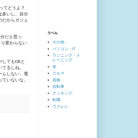
マホってどうよ？
は多いし、自分
のだからガジェ
ラベル
十分だと思っ
その他
まり変わらない
パソコン・IT
ランニング・ト
レーニング
してもOKと
本
いてるしね。
クルマ
ームしない、電
っていないな。
資格
自転車
クッキング
転職
ウクレレ