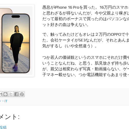
愚息がiPhone 16 Proを買った。16万円のス
と思わざるが得ないんだが、今や父親より稼ぎ
だって最初のボーナスで買ったのはパソコンな
ット好きの血は争えない。
で、触ってみたけどもオレは２万円のOPPOで
た。会社ケータイがSE3なんだが、それとあん
気がするし（いや全然違う）。
つか若人の価値観というのスマホにそれだけ費や
いうことなんだね、と思う。肌見放さず持ち歩
が、親父は相変わらず写真・動画撮らない、ゲ
子マネー載せない、つか電話機能すらあまり使
・IT
メント:
投稿