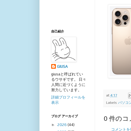
自己紹介
GIUSA
giusaと呼ばれてい
るウサギです。 日々
人間に近づくように
努力しています。
at
4:17
詳細プロフィールを
表示
Labels:
パソコン
ブログ アーカイブ
0 件のコ
►
2026
(44)
コメントを