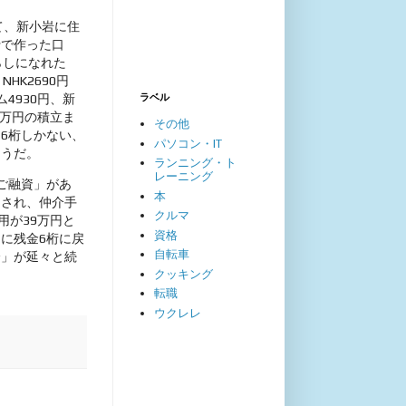
て、新小岩に住
行で作った口
らしになれた
NHK2690円
ラベル
4930円、新
2万円の積立ま
その他
6桁しかない、
パソコン・IT
ようだ。
ランニング・ト
レーニング
ご融資」があ
本
とされ、仲介手
クルマ
用が39万円と
資格
に残金6桁に戻
自転車
済」が延々と続
クッキング
転職
ウクレレ