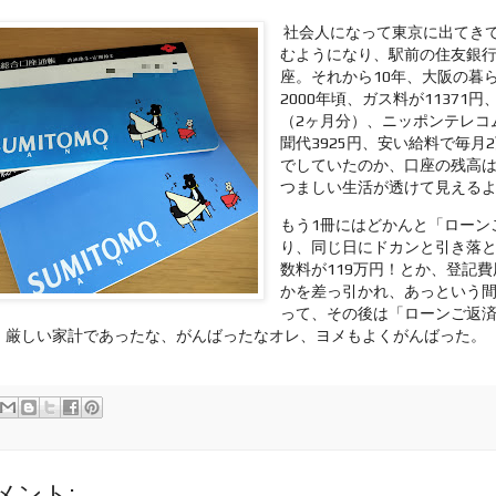
社会人になって東京に出てき
むようになり、駅前の住友銀
座。それから10年、大阪の暮
2000年頃、ガス料が11371円、
（2ヶ月分）、ニッポンテレコム
聞代3925円、安い給料で毎月
でしていたのか、口座の残高は
つましい生活が透けて見える
もう1冊にはどかんと「ローン
り、同じ日にドカンと引き落
数料が119万円！とか、登記費
かを差っ引かれ、あっという間
って、その後は「ローンご返
。厳しい家計であったな、がんばったなオレ、ヨメもよくがんばった。
メント: