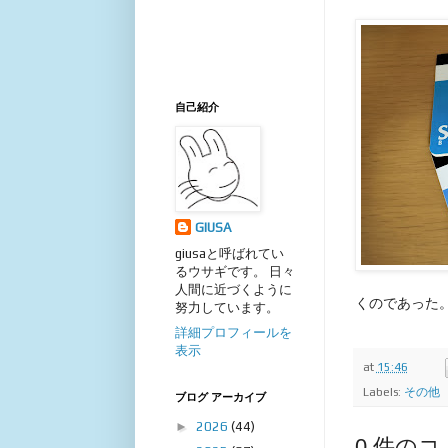
自己紹介
GIUSA
giusaと呼ばれてい
るウサギです。 日々
人間に近づくように
くのであった
努力しています。
詳細プロフィールを
表示
at
15:46
Labels:
その他
ブログ アーカイブ
►
2026
(44)
0 件のコ