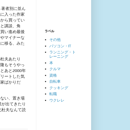
→著者別に並ん
気に入った作家
端から買ってい
うと講談、角
ラベル
に買い進め最後
ややマイナーな
その他
家に移る、みた
パソコン・IT
ランニング・ト
レーニング
北杜夫あたり
本
康隆もそうやっ
クルマ
あと2000年
資格
プリートした気
自転車
作家ばかりだ
クッキング
転職
いない、置き場
ウクレレ
屋が出てきたり
北杜夫なんて読