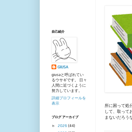
自己紹介
GIUSA
giusaと呼ばれてい
るウサギです。 日々
人間に近づくように
努力しています。
詳細プロフィールを
表示
所に困って処
して、取って
まないだろう
ブログ アーカイブ
►
2026
(44)