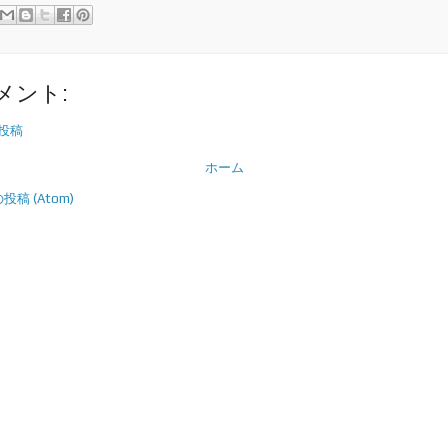
メント:
投稿
ホーム
稿 (Atom)