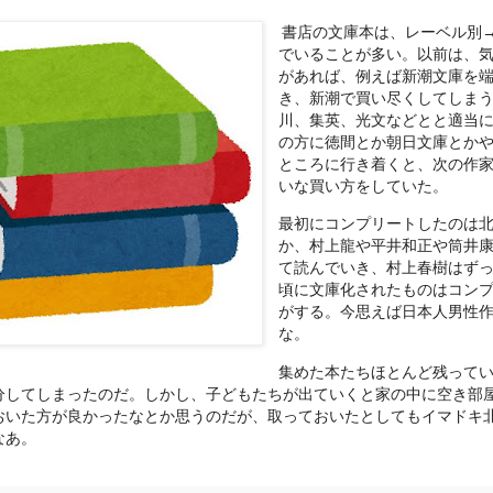
書店の文庫本は、レーベル別
でいることが多い。以前は、
があれば、例えば新潮文庫を
き、新潮で買い尽くしてしま
川、集英、光文などとと適当
の方に徳間とか朝日文庫とか
ところに行き着くと、次の作
いな買い方をしていた。
最初にコンプリートしたのは
か、村上龍や平井和正や筒井
て読んでいき、村上春樹はずっと
頃に文庫化されたものはコン
がする。今思えば日本人男性
な。
集めた本たちほとんど残って
分してしまったのだ。しかし、子どもたちが出ていくと家の中に空き部
おいた方が良かったなとか思うのだが、取っておいたとしてもイマドキ
なあ。